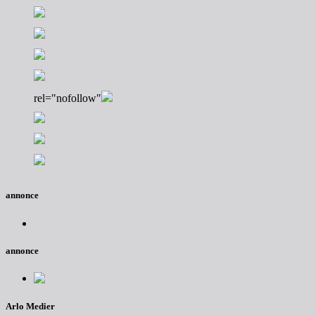
rel="nofollow"
annonce
annonce
Arlo Medier