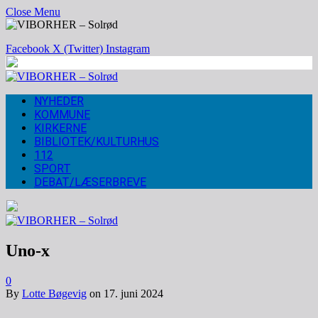
Close Menu
Facebook
X (Twitter)
Instagram
NYHEDER
KOMMUNE
KIRKERNE
BIBLIOTEK/KULTURHUS
112
SPORT
DEBAT/LÆSERBREVE
Uno-x
0
By
Lotte Bøgevig
on
17. juni 2024