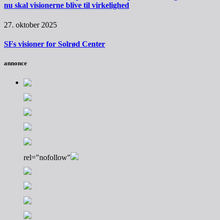
nu skal visionerne blive til virkelighed
27. oktober 2025
SFs visioner for Solrød Center
annonce
rel="nofollow"