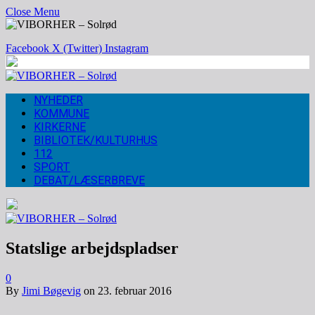
Close Menu
Facebook
X (Twitter)
Instagram
NYHEDER
KOMMUNE
KIRKERNE
BIBLIOTEK/KULTURHUS
112
SPORT
DEBAT/LÆSERBREVE
Statslige arbejdspladser
0
By
Jimi Bøgevig
on
23. februar 2016