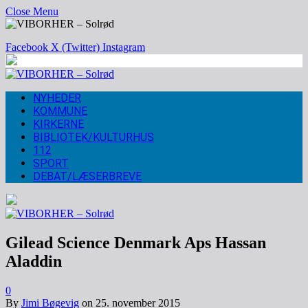
Close Menu
Facebook
X (Twitter)
Instagram
NYHEDER
KOMMUNE
KIRKERNE
BIBLIOTEK/KULTURHUS
112
SPORT
DEBAT/LÆSERBREVE
Gilead Science Denmark Aps Hassan
Aladdin
0
By
Jimi Bøgevig
on
25. november 2015