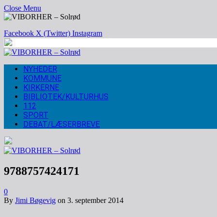
Close Menu
Facebook
X (Twitter)
Instagram
NYHEDER
KOMMUNE
KIRKERNE
BIBLIOTEK/KULTURHUS
112
SPORT
DEBAT/LÆSERBREVE
9788757424171
0
By
Jimi Bøgevig
on
3. september 2014