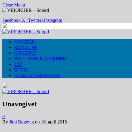
Close Menu
Facebook
X (Twitter)
Instagram
NYHEDER
KOMMUNE
KIRKERNE
BIBLIOTEK/KULTURHUS
112
SPORT
DEBAT/LÆSERBREVE
Unavngivet
0
By
Jimi Bøgevig
on
16. april 2015