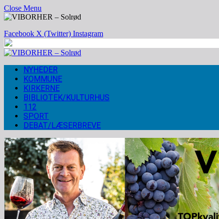
Close Menu
Facebook
X (Twitter)
Instagram
NYHEDER
KOMMUNE
KIRKERNE
BIBLIOTEK/KULTURHUS
112
SPORT
DEBAT/LÆSERBREVE