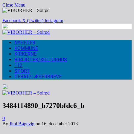
Close Menu
Facebook
X (Twitter)
Instagram
NYHEDER
KOMMUNE
KIRKERNE
BIBLIOTEK/KULTURHUS
112
SPORT
DEBAT/LÆSERBREVE
3484114890_b7270bfdc6_b
0
By
Jimi Bøgevig
on
16. december 2013