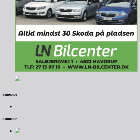
annonce
annonce