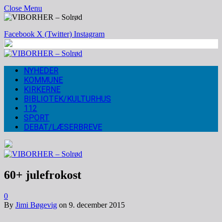
Close Menu
Facebook
X (Twitter)
Instagram
NYHEDER
KOMMUNE
KIRKERNE
BIBLIOTEK/KULTURHUS
112
SPORT
DEBAT/LÆSERBREVE
60+ julefrokost
0
By
Jimi Bøgevig
on
9. december 2015