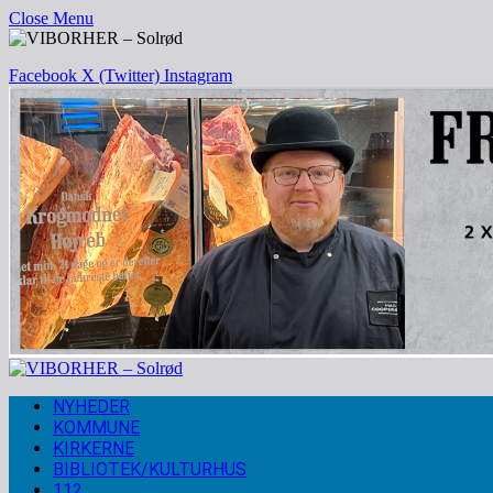
Close Menu
Facebook
X (Twitter)
Instagram
NYHEDER
KOMMUNE
KIRKERNE
BIBLIOTEK/KULTURHUS
112