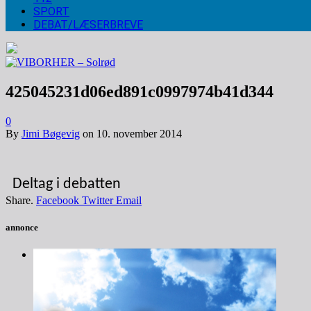
SPORT
DEBAT/LÆSERBREVE
425045231d06ed891c0997974b41d344
0
By
Jimi Bøgevig
on
10. november 2014
Deltag i debatten
Share.
Facebook
Twitter
Email
annonce