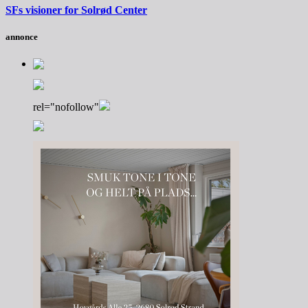
SFs visioner for Solrød Center
annonce
rel="nofollow"