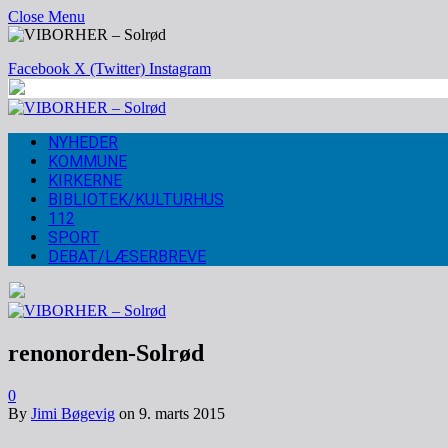
Close Menu
Facebook
X (Twitter)
Instagram
NYHEDER
KOMMUNE
KIRKERNE
BIBLIOTEK/KULTURHUS
112
SPORT
DEBAT/LÆSERBREVE
renonorden-Solrød
0
By
Jimi Bøgevig
on
9. marts 2015