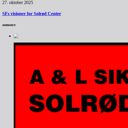
27. oktober 2025
SFs visioner for Solrød Center
annonce