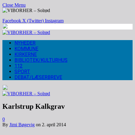
Close Menu
Facebook
X (Twitter)
Instagram
NYHEDER
KOMMUNE
KIRKERNE
BIBLIOTEK/KULTURHUS
112
SPORT
DEBAT/LÆSERBREVE
Karlstrup Kalkgrav
0
By
Jimi Bøgevig
on
2. april 2014