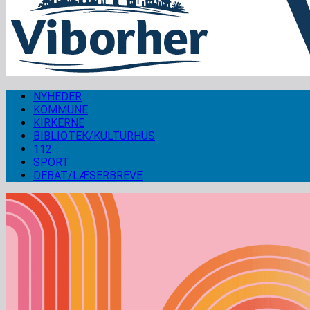
NYHEDER
KOMMUNE
KIRKERNE
BIBLIOTEK/KULTURHUS
112
SPORT
DEBAT/LÆSERBREVE