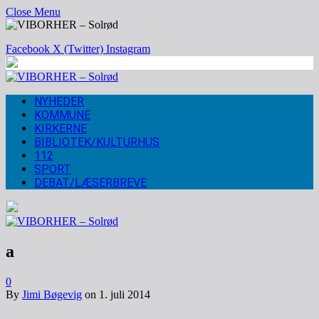
Close Menu
Facebook
X (Twitter)
Instagram
NYHEDER
KOMMUNE
KIRKERNE
BIBLIOTEK/KULTURHUS
112
SPORT
DEBAT/LÆSERBREVE
a
0
By
Jimi Bøgevig
on
1. juli 2014