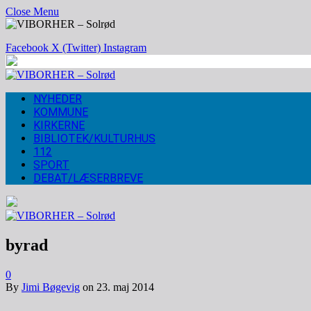
Close Menu
Facebook
X (Twitter)
Instagram
NYHEDER
KOMMUNE
KIRKERNE
BIBLIOTEK/KULTURHUS
112
SPORT
DEBAT/LÆSERBREVE
byrad
0
By
Jimi Bøgevig
on
23. maj 2014