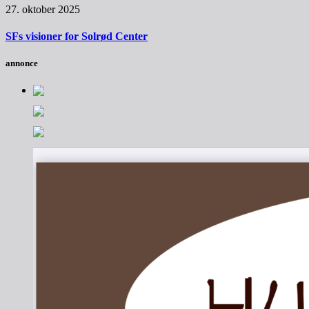
27. oktober 2025
SFs visioner for Solrød Center
annonce