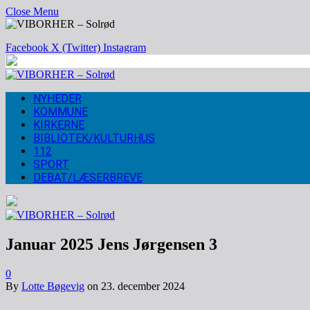
Close Menu
Facebook
X (Twitter)
Instagram
NYHEDER
KOMMUNE
KIRKERNE
BIBLIOTEK/KULTURHUS
112
SPORT
DEBAT/LÆSERBREVE
Januar 2025 Jens Jørgensen 3
0
By
Lotte Bøgevig
on
23. december 2024