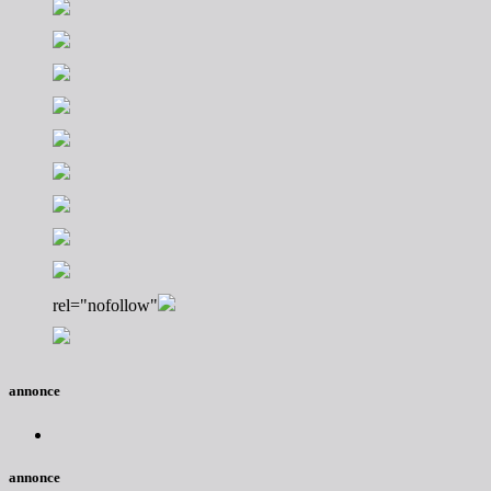
rel="nofollow"
annonce
annonce