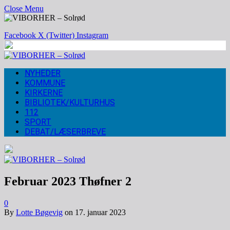
Close Menu
Facebook
X (Twitter)
Instagram
NYHEDER
KOMMUNE
KIRKERNE
BIBLIOTEK/KULTURHUS
112
SPORT
DEBAT/LÆSERBREVE
Februar 2023 Thøfner 2
0
By
Lotte Bøgevig
on
17. januar 2023