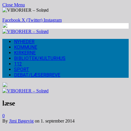
Close Menu
Facebook
X (Twitter)
Instagram
NYHEDER
KOMMUNE
KIRKERNE
BIBLIOTEK/KULTURHUS
112
SPORT
DEBAT/LÆSERBREVE
læse
0
By
Jimi Bøgevig
on
1. september 2014