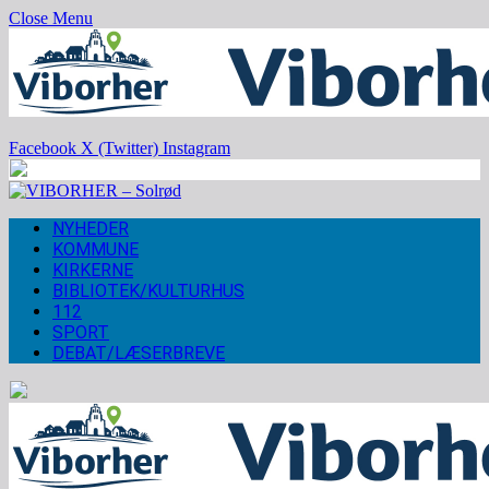
Close Menu
Facebook
X (Twitter)
Instagram
NYHEDER
KOMMUNE
KIRKERNE
BIBLIOTEK/KULTURHUS
112
SPORT
DEBAT/LÆSERBREVE