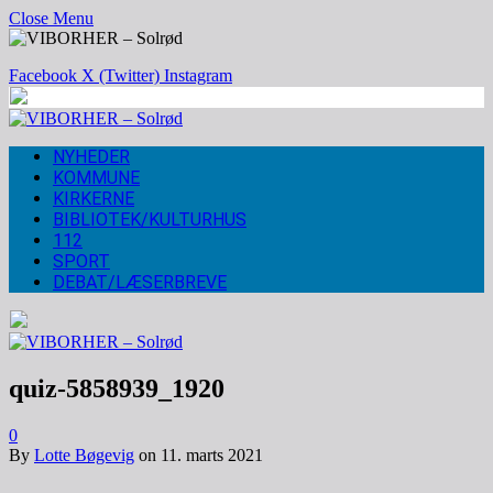
Close Menu
Facebook
X (Twitter)
Instagram
NYHEDER
KOMMUNE
KIRKERNE
BIBLIOTEK/KULTURHUS
112
SPORT
DEBAT/LÆSERBREVE
quiz-5858939_1920
0
By
Lotte Bøgevig
on
11. marts 2021