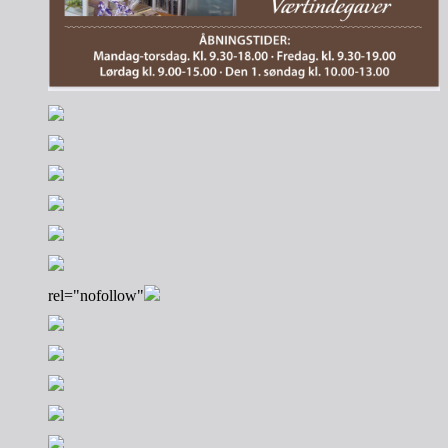
rel="nofollow"