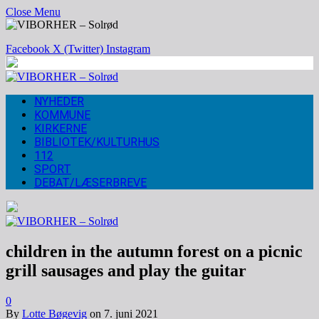
Close Menu
Facebook
X (Twitter)
Instagram
NYHEDER
KOMMUNE
KIRKERNE
BIBLIOTEK/KULTURHUS
112
SPORT
DEBAT/LÆSERBREVE
children in the autumn forest on a picnic
grill sausages and play the guitar
0
By
Lotte Bøgevig
on
7. juni 2021