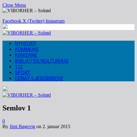
Close Menu
Facebook
X (Twitter)
Instagram
NYHEDER
KOMMUNE
KIRKERNE
BIBLIOTEK/KULTURHUS
112
SPORT
DEBAT/LÆSERBREVE
Semlov 1
0
By
Jimi Bøgevig
on
2. januar 2015