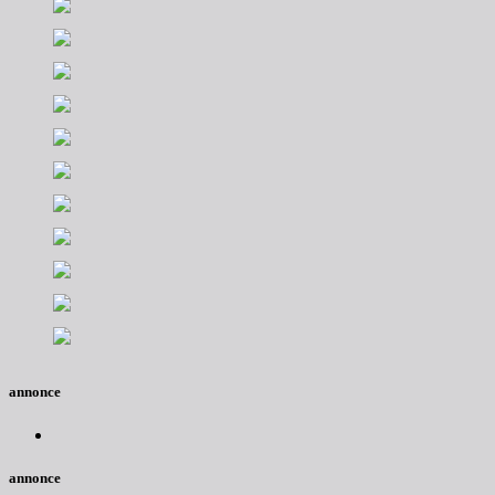
annonce
annonce