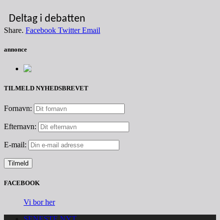
Deltag i debatten
Share.
Facebook
Twitter
Email
annonce
TILMELD NYHEDSBREVET
Fornavn:
Efternavn:
E-mail:
FACEBOOK
Vi bor her
SENESTE NYT