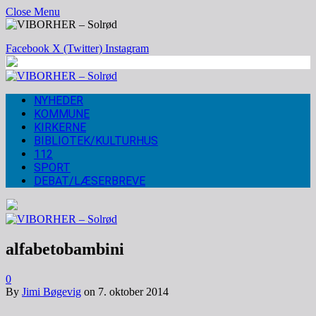
Close Menu
Facebook
X (Twitter)
Instagram
NYHEDER
KOMMUNE
KIRKERNE
BIBLIOTEK/KULTURHUS
112
SPORT
DEBAT/LÆSERBREVE
alfabetobambini
0
By
Jimi Bøgevig
on
7. oktober 2014