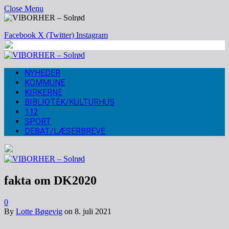
Close Menu
Facebook
X (Twitter)
Instagram
NYHEDER
KOMMUNE
KIRKERNE
BIBLIOTEK/KULTURHUS
112
SPORT
DEBAT/LÆSERBREVE
fakta om DK2020
0
By
Lotte Bøgevig
on
8. juli 2021