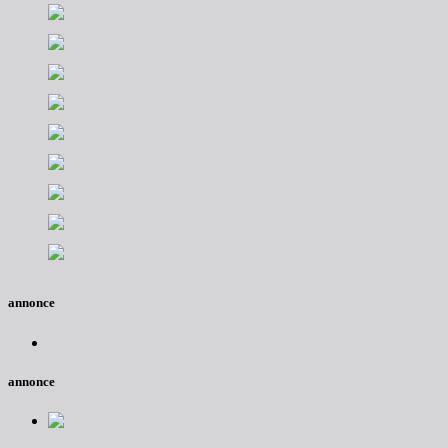
annonce
annonce