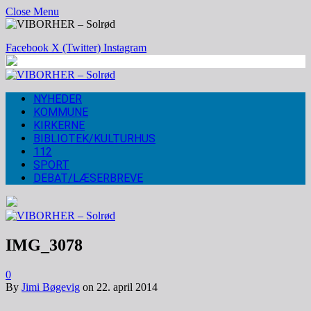
Close Menu
Facebook
X (Twitter)
Instagram
NYHEDER
KOMMUNE
KIRKERNE
BIBLIOTEK/KULTURHUS
112
SPORT
DEBAT/LÆSERBREVE
IMG_3078
0
By
Jimi Bøgevig
on
22. april 2014