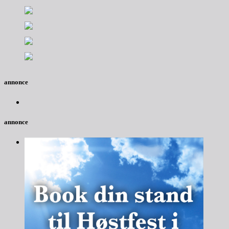
annonce
annonce