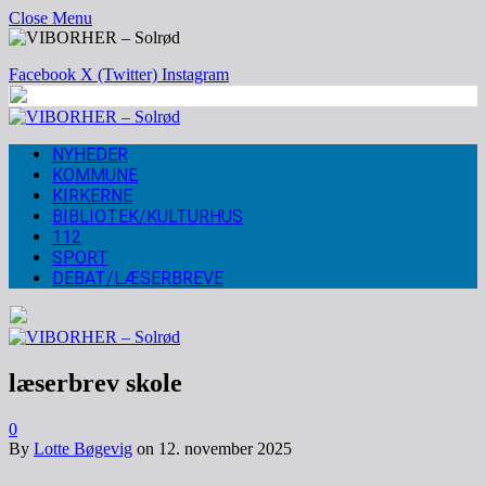
Close Menu
Facebook
X (Twitter)
Instagram
NYHEDER
KOMMUNE
KIRKERNE
BIBLIOTEK/KULTURHUS
112
SPORT
DEBAT/LÆSERBREVE
læserbrev skole
0
By
Lotte Bøgevig
on
12. november 2025