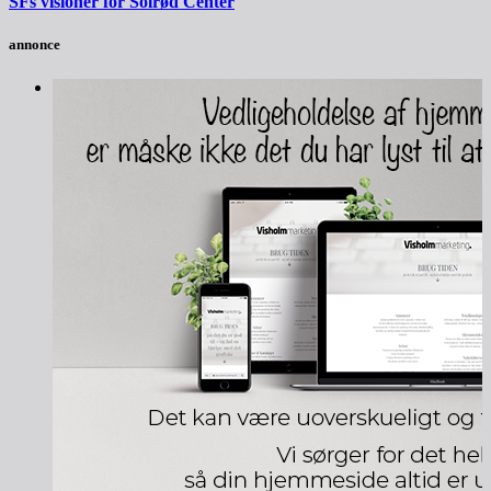
SFs visioner for Solrød Center
annonce