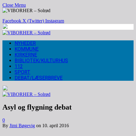
Close Menu
Facebook
X (Twitter)
Instagram
NYHEDER
KOMMUNE
KIRKERNE
BIBLIOTEK/KULTURHUS
112
SPORT
DEBAT/LÆSERBREVE
Asyl og flygning debat
0
By
Jimi Bøgevig
on
10. april 2016