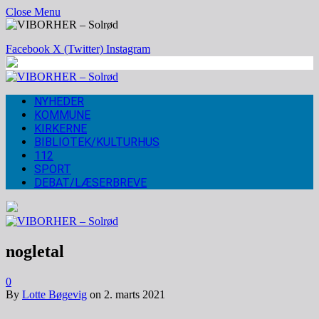
Close Menu
Facebook
X (Twitter)
Instagram
NYHEDER
KOMMUNE
KIRKERNE
BIBLIOTEK/KULTURHUS
112
SPORT
DEBAT/LÆSERBREVE
nogletal
0
By
Lotte Bøgevig
on
2. marts 2021