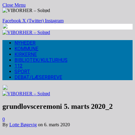
Close Menu
Facebook
X (Twitter)
Instagram
NYHEDER
KOMMUNE
KIRKERNE
BIBLIOTEK/KULTURHUS
112
SPORT
DEBAT/LÆSERBREVE
grundlovsceremoni 5. marts 2020_2
0
By
Lotte Bøgevig
on
6. marts 2020