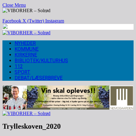
Close Menu
Facebook
X (Twitter)
Instagram
NYHEDER
KOMMUNE
KIRKERNE
BIBLIOTEK/KULTURHUS
112
SPORT
DEBAT/LÆSERBREVE
Trylleskoven_2020