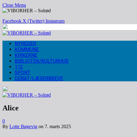
Close Menu
Facebook
X (Twitter)
Instagram
NYHEDER
KOMMUNE
KIRKERNE
BIBLIOTEK/KULTURHUS
112
SPORT
DEBAT/LÆSERBREVE
Alice
0
By
Lotte Bøgevig
on
7. marts 2025