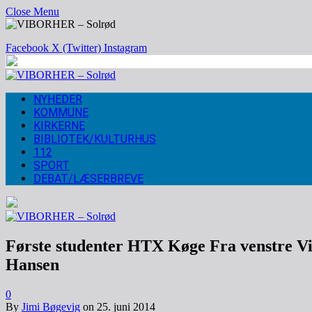
Close Menu
Facebook
X (Twitter)
Instagram
NYHEDER
KOMMUNE
KIRKERNE
BIBLIOTEK/KULTURHUS
112
SPORT
DEBAT/LÆSERBREVE
Første studenter HTX Køge Fra venstre Vi
Hansen
0
By
Jimi Bøgevig
on
25. juni 2014