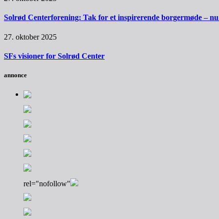
Solrød Centerforening: Tak for et inspirerende borgermøde – nu sk
27. oktober 2025
SFs visioner for Solrød Center
annonce
rel="nofollow"