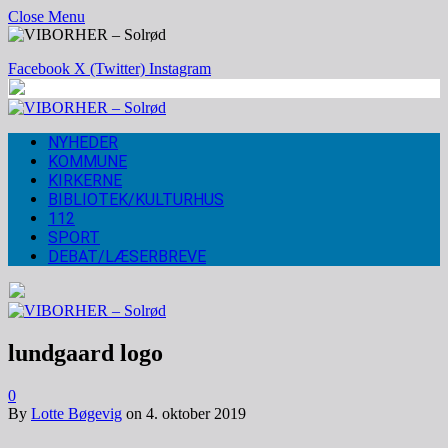
Close Menu
Facebook
X (Twitter)
Instagram
NYHEDER
KOMMUNE
KIRKERNE
BIBLIOTEK/KULTURHUS
112
SPORT
DEBAT/LÆSERBREVE
lundgaard logo
0
By
Lotte Bøgevig
on
4. oktober 2019