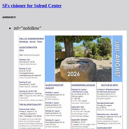
SFs visioner for Solrød Center
annonce
rel="nofollow"