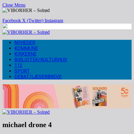
Close Menu
Facebook
X (Twitter)
Instagram
NYHEDER
KOMMUNE
KIRKERNE
BIBLIOTEK/KULTURHUS
112
SPORT
DEBAT/LÆSERBREVE
michael drone 4