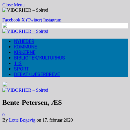
Close Menu
Facebook
X (Twitter)
Instagram
NYHEDER
KOMMUNE
KIRKERNE
BIBLIOTEK/KULTURHUS
112
SPORT
DEBAT/LÆSERBREVE
Bente-Petersen, ÆS
0
By
Lotte Bøgevig
on
17. februar 2020