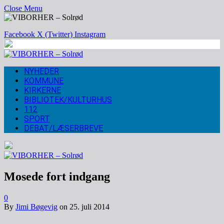
Close Menu
Facebook
X (Twitter)
Instagram
NYHEDER
KOMMUNE
KIRKERNE
BIBLIOTEK/KULTURHUS
112
SPORT
DEBAT/LÆSERBREVE
Mosede fort indgang
0
By
Jimi Bøgevig
on
25. juli 2014