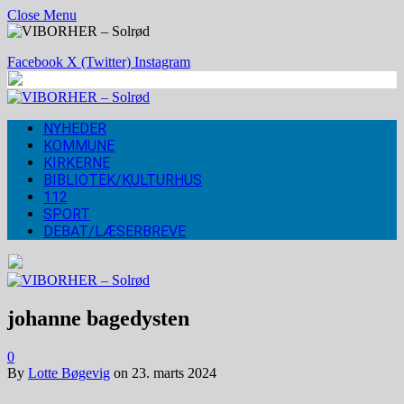
Close Menu
Facebook
X (Twitter)
Instagram
NYHEDER
KOMMUNE
KIRKERNE
BIBLIOTEK/KULTURHUS
112
SPORT
DEBAT/LÆSERBREVE
johanne bagedysten
0
By
Lotte Bøgevig
on
23. marts 2024