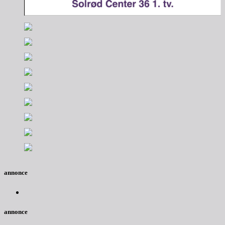
annonce
annonce