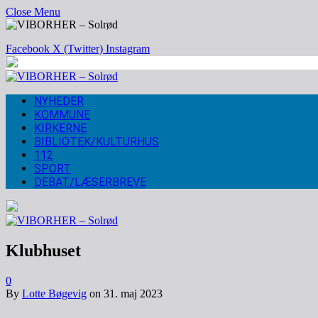
Close Menu
Facebook
X (Twitter)
Instagram
NYHEDER
KOMMUNE
KIRKERNE
BIBLIOTEK/KULTURHUS
112
SPORT
DEBAT/LÆSERBREVE
Klubhuset
0
By
Lotte Bøgevig
on
31. maj 2023