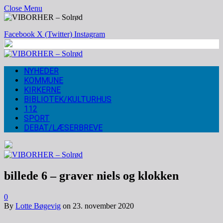
Close Menu
Facebook
X (Twitter)
Instagram
NYHEDER
KOMMUNE
KIRKERNE
BIBLIOTEK/KULTURHUS
112
SPORT
DEBAT/LÆSERBREVE
billede 6 – graver niels og klokken
0
By
Lotte Bøgevig
on
23. november 2020