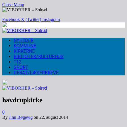
Close Menu
Facebook
X (Twitter)
Instagram
NYHEDER
KOMMUNE
KIRKERNE
BIBLIOTEK/KULTURHUS
112
SPORT
DEBAT/LÆSERBREVE
havdrupkirke
0
By
Jimi Bøgevig
on
22. august 2014