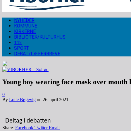
NYHEDER
KOMMUNE
KIRKERNE
BIBLIOTEK/KULTURHUS
112
SPORT
DEBAT/LÆSERBREVE
Young boy wearing face mask over mouth hol
0
By
Lotte Bøgevig
on
26. april 2021
Deltag i debatten
Share.
Facebook
Twitter
Email