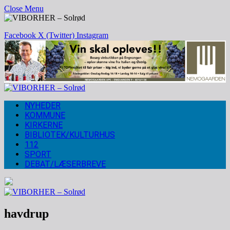
Close Menu
Facebook
X (Twitter)
Instagram
NYHEDER
KOMMUNE
KIRKERNE
BIBLIOTEK/KULTURHUS
112
SPORT
DEBAT/LÆSERBREVE
havdrup