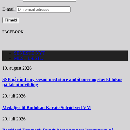
E-mail:
FACEBOOK
SENESTE NYT
MEST LÆSTE
10. august 2026
SSB går ind i ny sæson med store ambitioner og stærkt fokus
på talentudvikling
29. juli 2026
Medaljer til Budokan Karate Solrød ved VM
29. juli 2026