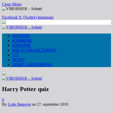
Close Menu
Facebook
X (Twitter)
Instagram
NYHEDER
KOMMUNE
KIRKERNE
BIBLIOTEK/KULTURHUS
112
SPORT
DEBAT/LÆSERBREVE
Harry Potter quiz
0
By
Lotte Bøgevig
on
27. september 2019