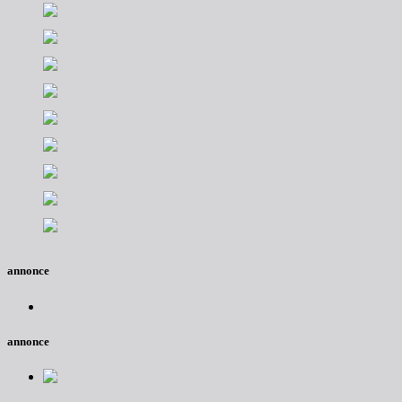
annonce
annonce