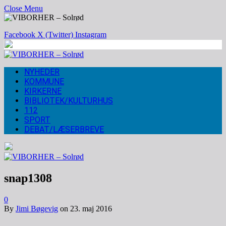
Close Menu
Facebook
X (Twitter)
Instagram
NYHEDER
KOMMUNE
KIRKERNE
BIBLIOTEK/KULTURHUS
112
SPORT
DEBAT/LÆSERBREVE
snap1308
0
By
Jimi Bøgevig
on
23. maj 2016