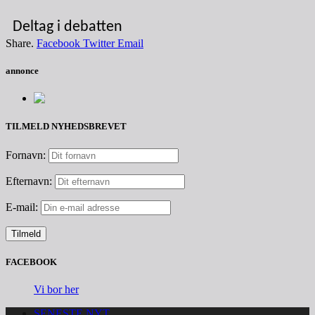
Deltag i debatten
Share.
Facebook
Twitter
Email
annonce
TILMELD NYHEDSBREVET
Fornavn:
Efternavn:
E-mail:
FACEBOOK
Vi bor her
SENESTE NYT