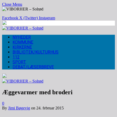
Close Menu
Facebook
X (Twitter)
Instagram
NYHEDER
KOMMUNE
KIRKERNE
BIBLIOTEK/KULTURHUS
112
SPORT
DEBAT/LÆSERBREVE
Æggevarmer med broderi
0
By
Jimi Bøgevig
on
24. februar 2015