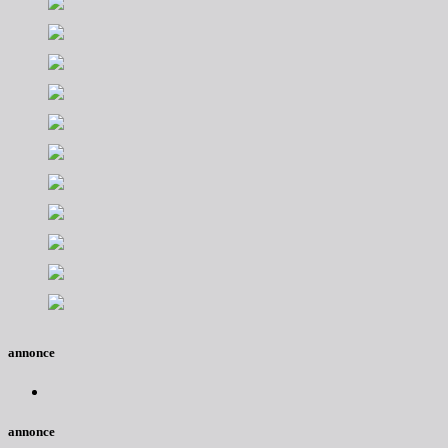
annonce
annonce