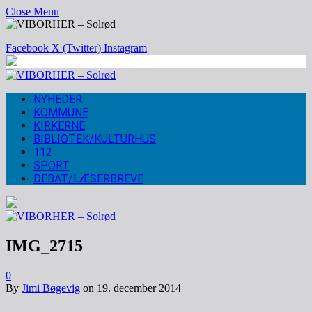
Close Menu
Facebook
X (Twitter)
Instagram
NYHEDER
KOMMUNE
KIRKERNE
BIBLIOTEK/KULTURHUS
112
SPORT
DEBAT/LÆSERBREVE
IMG_2715
0
By
Jimi Bøgevig
on
19. december 2014