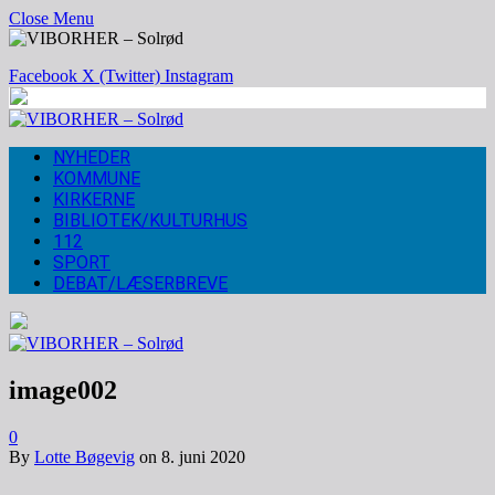
Close Menu
Facebook
X (Twitter)
Instagram
NYHEDER
KOMMUNE
KIRKERNE
BIBLIOTEK/KULTURHUS
112
SPORT
DEBAT/LÆSERBREVE
image002
0
By
Lotte Bøgevig
on
8. juni 2020