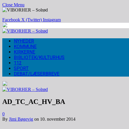
Close Menu
Facebook
X (Twitter)
Instagram
NYHEDER
KOMMUNE
KIRKERNE
BIBLIOTEK/KULTURHUS
112
SPORT
DEBAT/LÆSERBREVE
AD_TC_AC_HV_BA
0
By
Jimi Bøgevig
on
10. november 2014