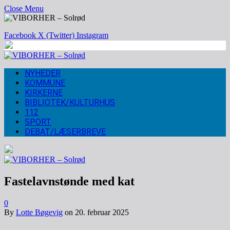
Close Menu
Facebook
X (Twitter)
Instagram
NYHEDER
KOMMUNE
KIRKERNE
BIBLIOTEK/KULTURHUS
112
SPORT
DEBAT/LÆSERBREVE
Fastelavnstønde med kat
0
By
Lotte Bøgevig
on
20. februar 2025