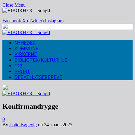
Close Menu
Facebook
X (Twitter)
Instagram
NYHEDER
KOMMUNE
KIRKERNE
BIBLIOTEK/KULTURHUS
112
SPORT
DEBAT/LÆSERBREVE
Konfirmandrygge
0
By
Lotte Bøgevig
on
24. marts 2025