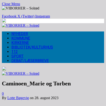
Close Menu
Facebook
X (Twitter)
Instagram
NYHEDER
KOMMUNE
KIRKERNE
BIBLIOTEK/KULTURHUS
112
SPORT
DEBAT/LÆSERBREVE
Caminoen_Marie og Torben
0
By
Lotte Bøgevig
on
28. august 2023